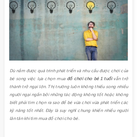
BÉ
GÁI
ĐỒ
CHƠI
GIÁO
DỤC
Dù nắm được quá trình phát triển và nhu cầu được chơi của
COMBO
bé song việc lựa chọn mua
đồ chơi cho bé 1 tuổi
vẫn trở
TIẾT
thành trở ngại lớn. Thị trường luôn không thiếu song nhiều
người ngại ngần bởi những tác động không tốt hoặc không
KIỆM
biết phải tìm chọn ra sao để bé vừa chơi vừa phát triển các
LIÊN
kỹ năng tốt nhất. Đây là suy nghĩ chung khiến nhiều người
lăn tăn khi tìm mua đồ chơi cho bé.
HỆ