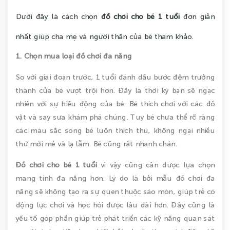
Dưới đây là cách chọn
đồ chơi cho bé 1 tuổi
đơn giản
nhất giúp cha mẹ và người thân của bé tham khảo.
1. Chọn mua loại đồ chơi đa năng
So với giai đoạn trước, 1 tuổi đánh dấu bước đệm trưởng
thành của bé vượt trội hơn. Đây là thời kỳ bạn sẽ ngạc
nhiên với sự hiếu động của bé. Bé thích chơi với các đồ
vật và say sưa khám phá chúng. Tuy bé chưa thể rõ ràng
các màu sắc song bé luôn thích thú, không ngại nhiều
thứ mới mẻ và lạ lẫm. Bé cũng rất nhanh chán.
Đồ chơi cho bé 1 tuổi
vì vậy cũng cần được lựa chọn
mang tính đa năng hơn. Lý do là bởi mẫu đồ chơi đa
năng sẽ không tạo ra sự quen thuộc sáo mòn, giúp trẻ có
động lực chơi và học hỏi được lâu dài hơn. Đây cũng là
yếu tố góp phần giúp trẻ phát triển các kỹ năng quan sát