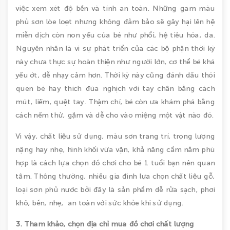
việc xem xét độ bền và tính an toàn. Những gam màu
phủ sơn lòe loẹt nhưng không đảm bảo sẽ gây hại lên hệ
miễn dịch còn non yếu của bé như phổi, hệ tiêu hóa, da.
Nguyên nhân là vì sự phát triển của các bộ phận thời kỳ
này chưa thực sự hoàn thiện như người lớn, cơ thể bé khá
yếu ớt, dễ nhạy cảm hơn. Thời kỳ này cũng đánh dấu thói
quen bé hay thích đùa nghịch với tay chân bằng cách
mút, liếm, quệt tay. Thậm chí, bé còn ưa khám phá bằng
cách nếm thử, gặm và dễ cho vào miệng một vật nào đó.
Vì vậy, chất liệu sử dụng, màu sơn trang trí, trọng lượng
nặng hay nhẹ, hình khối vừa vặn, khả năng cầm nắm phù
hợp là cách lựa chọn đồ chơi cho bé 1 tuổi bạn nên quan
tâm. Thông thường, nhiều gia đình lựa chọn chất liệu gỗ,
loại sơn phủ nước bởi đây là sản phẩm dễ rửa sạch, phơi
khô, bền, nhẹ, an toàn với sức khỏe khi sử dụng.
3. Tham khảo, chọn địa chỉ mua đồ chơi chất lượng