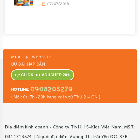
07/07/2018
MUA TẠI WEBSITE
ƯU ĐÃI HẤP DẪN
👉 CLICK ->> VOUCHER 20%
0906205279
HOTLINE:
( Mở cửa: 7h -20h hàng ngày từ Thứ 2 – CN )
Địa điểm kinh doanh - Công ty TNHH S-Kids Việt Nam. MST:
0314743574 | Người đại diện: Vương Thị Hải Yến ĐC: 87B