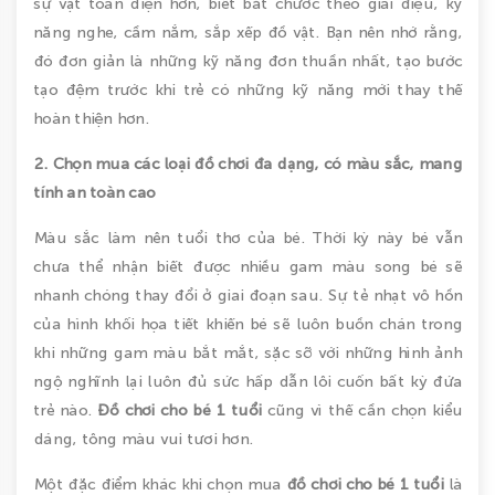
sự vật toàn diện hơn, biết bắt chước theo giai điệu, kỹ
năng nghe, cầm nắm, sắp xếp đồ vật. Bạn nên nhớ rằng,
đó đơn giản là những kỹ năng đơn thuần nhất, tạo bước
tạo đệm trước khi trẻ có những kỹ năng mới thay thế
hoàn thiện hơn.
2. Chọn mua các loại đồ chơi đa dạng, có màu sắc, mang
tính an toàn cao
Màu sắc làm nên tuổi thơ của bé. Thời kỳ này bé vẫn
chưa thể nhận biết được nhiều gam màu song bé sẽ
nhanh chóng thay đổi ở giai đoạn sau. Sự tẻ nhạt vô hồn
của hình khối họa tiết khiến bé sẽ luôn buồn chán trong
khi những gam màu bắt mắt, sặc sỡ với những hình ảnh
ngộ nghĩnh lại luôn đủ sức hấp dẫn lôi cuốn bất kỳ đứa
trẻ nào.
Đồ chơi cho bé 1 tuổi
cũng vì thế cần chọn kiểu
dáng, tông màu vui tươi hơn.
Một đặc điểm khác khi chọn mua
đồ chơi cho bé 1 tuổi
là