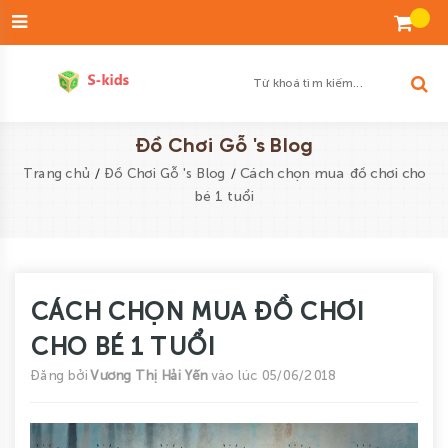
Đăng
nhập
Tạo
tài
khoản
Danh
Đồ Chơi Gỗ 's Blog
sách
/
/
Cách chọn mua đồ chơi cho
Trang chủ
Đồ Chơi Gỗ 's Blog
yêu
bé 1 tuổi
thích
SẢN
PHẨM
CÁCH CHỌN MUA ĐỒ CHƠI
ĐỘ
CHO BÉ 1 TUỔI
TUỔI
Đăng bởi
Vương Thị Hải Yến
vào lúc 05/06/2018
BÉ
TRAI