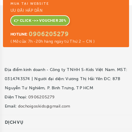
MUA TẠI WEBSITE
ƯU ĐÃI HẤP DẪN
👉 CLICK ->> VOUCHER 20%
0906205279
HOTLINE:
( Mở cửa: 7h -20h hàng ngày từ Thứ 2 – CN )
Địa điểm kinh doanh - Công ty TNHH S-Kids Việt Nam. MST:
0314743574 | Người đại diện: Vương Thị Hải Yến ĐC: 87B
Nguyễn Tư Nghiêm, P. Bình Trưng, TP HCM
Điện Thoại:
0906205279
Email:
dochoigoskids@gmail.com
DỊCH VỤ