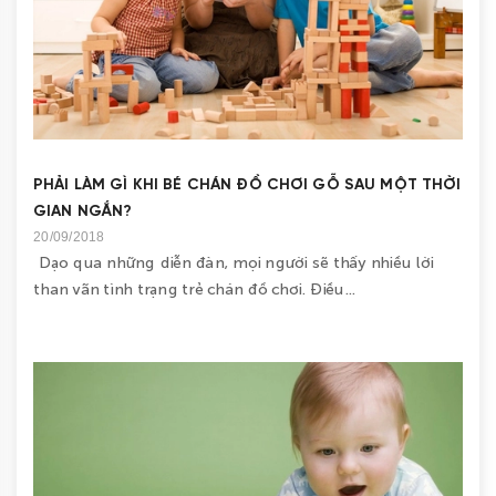
BÉ
GÁI
ĐỒ
CHƠI
PHẢI LÀM GÌ KHI BÉ CHÁN ĐỒ CHƠI GỖ SAU MỘT THỜI
GIÁO
GIAN NGẮN?
DỤC
20/09/2018
Dạo qua những diễn đàn, mọi người sẽ thấy nhiều lời
COMBO
than vãn tình trạng trẻ chán đồ chơi. Điều...
TIẾT
KIỆM
LIÊN
HỆ