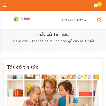
Đăng
nhập
Tạo
tài
khoản
Danh
Tất cả tin tức
sách
/
/
đồ chơi gỗ cho bé 1 tuổi
Trang chủ
Tất cả tin tức
yêu
thích
SẢN
Tất cả tin tức
PHẨM
ĐỘ
TUỔI
BÉ
TRAI