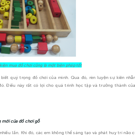
 kiện mua đồ chơi cũng là một biện pháp tốt
biết quý trọng đồ chơi của mình. Qua đó, rèn luyện sự kiên nhẫ
ó. Điều này rất có lợi cho quá trình học tập và trưởng thành củ
g mới của đồ chơi gỗ
nhiều lần. Khi đó, các em không thể sáng tạo và phát huy trí não 