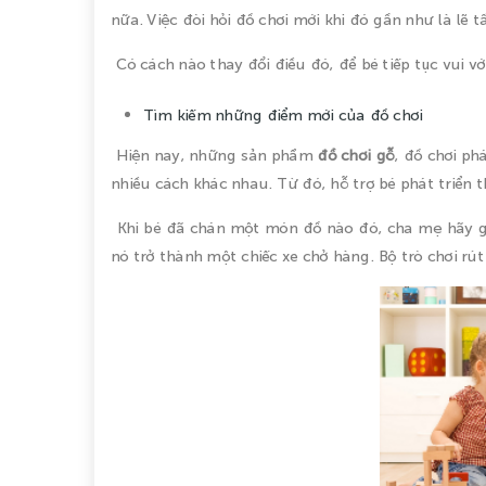
nữa. Việc đòi hỏi đồ chơi mới khi đó gần như là lẽ tấ
Có cách nào thay đổi điều đó, để bé tiếp tục vui 
Tìm kiếm những điểm mới của đồ chơi
Hiện nay, những sản phẩm
đồ chơi gỗ
, đồ chơi ph
nhiều cách khác nhau. Từ đó, hỗ trợ bé phát triển t
Khi bé đã chán một món đồ nào đó, cha mẹ hãy gi
nó trở thành một chiếc xe chở hàng. Bộ trò chơi rú