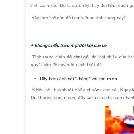
tính cách xấu. Đó là sự ích kỷ, hay đòi hỏi, muốn gì
Vậy làm thế nào để tránh được tình trạng này?
+ Không chiều theo mọi đòi hỏi của bé
Tình trạng chán
đồ chơi gỗ
, đòi hỏi nhiều của b
quyết vấn đề này một cách triệt để.
Hãy học cách nói “không” với con mình
Nhiều phụ huynh rất chiều chuộng con cái. Ngay k
Dù thương con, nhưng đây lại là cách hại con nhan