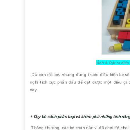
Ảnh 4: Đặt ra điều
Dù còn rất bé, nhưng đứng trước điều kiện bé sẽ 
nghĩ tích cực phấn đấu để đạt được một điều gì đ
này.
+ Dạy bé cách phân loại và khám phá những tính năn
Thông thường, các bé chán nản vì đã chơi đồ chơi 