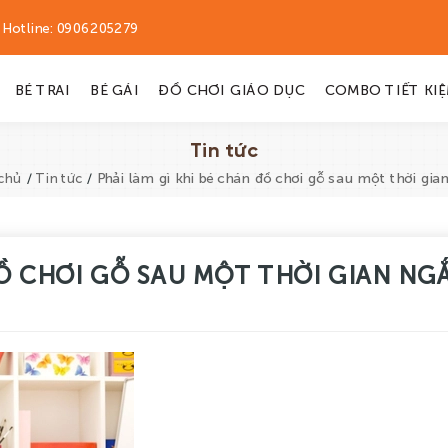
Hotline:
0906205279
BÉ TRAI
BÉ GÁI
ĐỒ CHƠI GIÁO DỤC
COMBO TIẾT KI
Tin tức
/
/
Phải làm gì khi bé chán đồ chơi gỗ sau một thời gia
chủ
Tin tức
ĐỒ CHƠI GỖ SAU MỘT THỜI GIAN NG