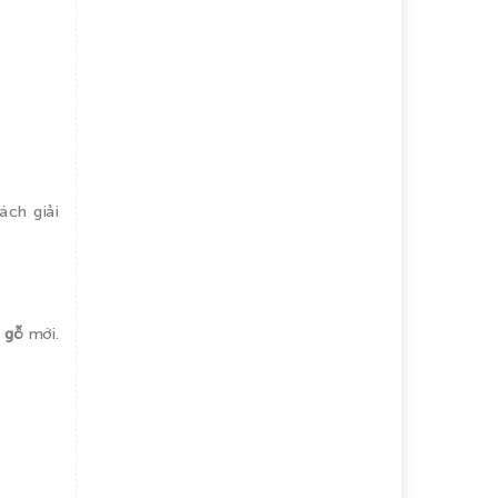
ách giải
i gỗ
mới.