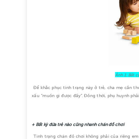
Ảnh 1: Bất c
Để khắc phục tình trạng này ở trẻ, cha mẹ cần th
xấu “muốn gì được đấy”. Đồng thời, phụ huynh phải 
+ Bất kỳ đứa trẻ nào cũng nhanh chán đồ chơi
Tình trạng chán đồ chơi không phải của riêng em