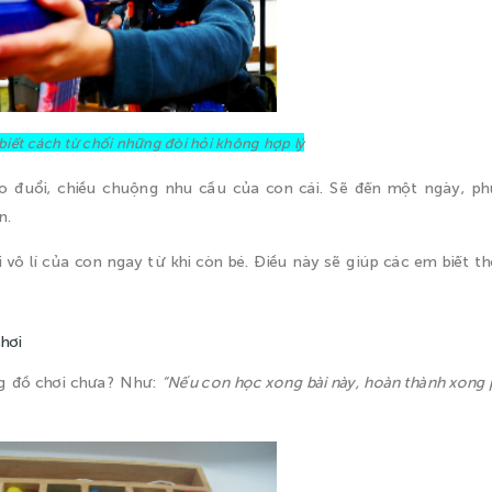
iết cách từ chối những đòi hỏi không hợp lý
eo đuổi, chiều chuộng nhu cầu của con cái. Sẽ đến một ngày, p
n.
vô lí của con ngay từ khi còn bé. Điều này sẽ giúp các em biết th
hơi
g đồ chơi chưa? Như:
“Nếu con học xong bài này, hoàn thành xong 