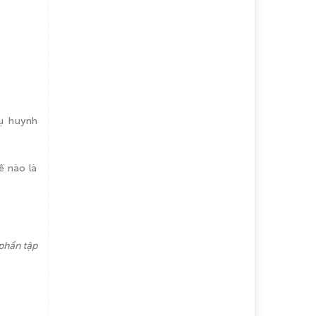
hụ huynh
ế nào là
phần tập