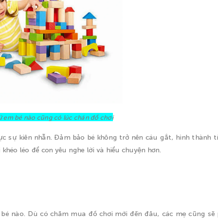
ứ em bé nào cũng có lúc chán đồ chơi
ực sự kiên nhẫn. Đảm bảo bé không trở nên cáu gắt, hình thành t
khéo léo để con yêu nghe lời và hiểu chuyện hơn.
 bé nào. Dù có chăm mua đồ chơi mới đến đâu, các mẹ cũng sẽ 