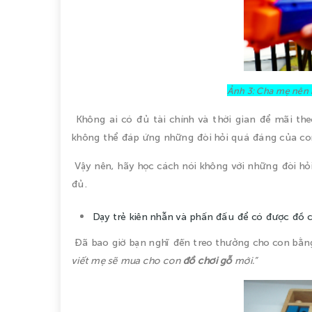
Ảnh 3: Cha mẹ nên b
Không ai có đủ tài chính và thời gian để mãi th
không thể đáp ứng những đòi hỏi quá đáng của co
Vậy nên, hãy học cách nói không với những đòi hỏi 
đủ.
Dạy trẻ kiên nhẫn và phấn đấu để có được đồ c
Đã bao giờ bạn nghĩ đến treo thưởng cho con bằn
viết mẹ sẽ mua cho con
đồ chơi gỗ
mới.”