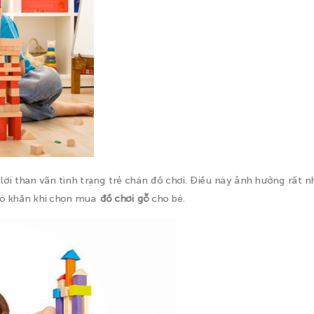
ời than vãn tình trạng trẻ chán đồ chơi. Điều này ảnh hưởng rất n
khó khăn khi chọn mua
đồ chơi gỗ
cho bé.