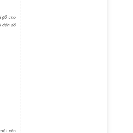
i gỗ
cho
i đến đồ
 một nên