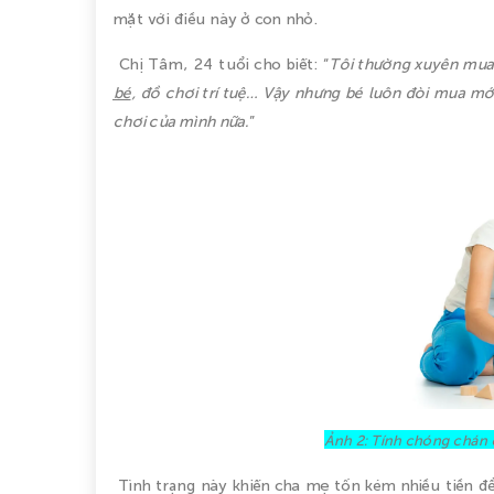
mặt với điều này ở con nhỏ.
Chị Tâm, 24 tuổi cho biết: “
Tôi thường xuyên mua
bé
, đồ chơi trí tuệ… Vậy nhưng bé luôn đòi mua mới
chơi của mình nữa.
”
Ảnh 2: Tính chóng chán 
Tình trạng này khiến cha mẹ tốn kém nhiều tiền đ