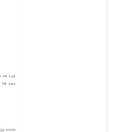
n và suy
a bé sau
của mình