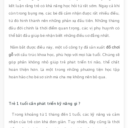
kết luận rằng trẻ có khả năng học hỏi từ rất sớm. Ngay cả khi
còn trong bụng mẹ, các bé đã cảm nhận được rất nhiều điều,
từ đó hình thành nên những phản xạ đầu tiên. Những tháng
đầu đời chính là thời điểm quan trọng, các vị phụ huynh có
thể bắt đầu giúp bé nhận biết những điều sơ đẳng nhất.
Nắm bắt được điều này, một số công ty đã sản xuất
đồ chơi
gỗ
với cấu trúc khoa học, phù hợp với mọi lứa tuổi. Chúng sẽ
góp phần không nhỏ giúp trẻ phát triển trí não, thể chất
hoàn thiện hơn. Là một trong những phương tiện học tập
hoàn hảo cho bé sơ sinh mà cha mẹ không nên bỏ qua.
Trẻ 1 tuổi cần phát triển kỹ năng gì ?
Trong khoảng từ 1 tháng đến 1 tuổi, các kỹ năng và cảm
nhận của trẻ còn khá đơn giản. Tuy nhiên, đây cũng là thời