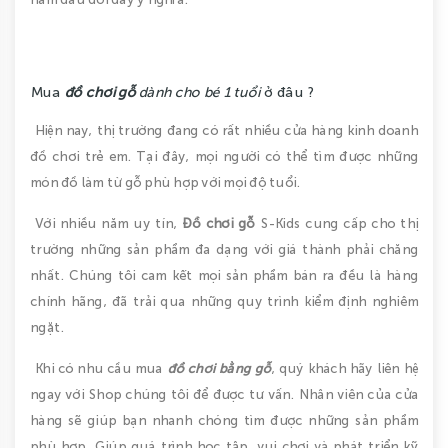
Mua
đồ chơi gỗ
dành cho bé 1 tuổi
ở đâu ?
Hiện nay, thị trường đang có rất nhiều cửa hàng kinh doanh
đồ chơi trẻ em. Tại đây, mọi người có thể tìm được những
món đồ làm từ gỗ phù hợp với mọi độ tuổi.
Với nhiều năm uy tín,
Đồ chơi gỗ
S-Kids cung cấp cho thị
trường những sản phẩm đa dạng với giá thành phải chăng
nhất. Chúng tôi cam kết mọi sản phẩm bán ra đều là hàng
chính hãng, đã trải qua những quy trình kiểm định nghiêm
ngặt.
Khi có nhu cầu mua
đồ chơi bằng gỗ
, quý khách hãy liên hệ
ngay với Shop chúng tôi để được tư vấn. Nhân viên của cửa
hàng sẽ giúp bạn nhanh chóng tìm được những sản phẩm
phù hợp. Giúp quá trình học tập, vui chơi và phát triển kỹ