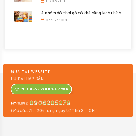
15/07/2018
4 nhóm đồ chơi gỗ có khả năng kích thích...
07/07/2018
MUA TẠI WEBSITE
ƯU ĐÃI HẤP DẪN
👉 CLICK ->> VOUCHER 20%
0906205279
HOTLINE:
( Mở cửa: 7h -20h hàng ngày từ Thứ 2 – CN )