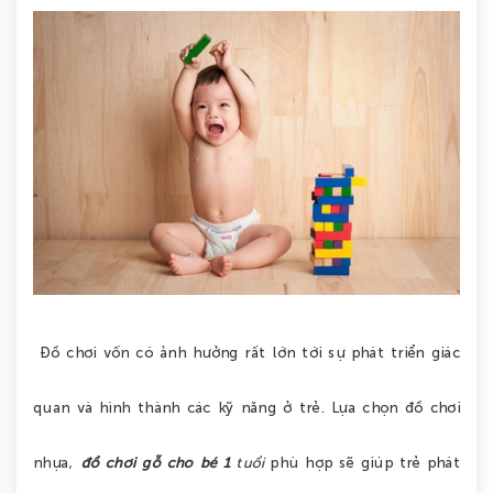
BÉ
GÁI
ĐỒ
CHƠI
GIÁO
DỤC
COMBO
TIẾT
KIỆM
Đồ chơi vốn có ảnh hưởng rất lớn tới sự phát triển giác
LIÊN
quan và hình thành các kỹ năng ở trẻ. Lựa chọn đồ chơi
HỆ
nhựa,
đồ chơi gỗ cho bé 1
tuổi
phù hợp sẽ giúp trẻ phát