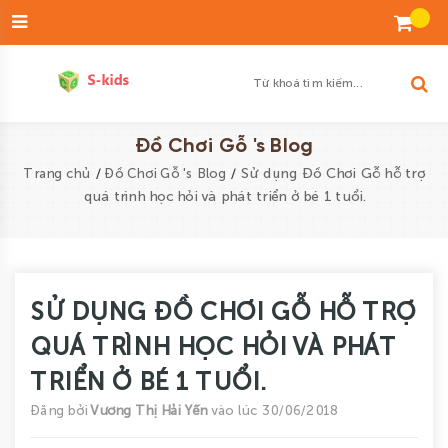
Đăng
nhập
Tạo
tài
khoản
Danh
Đồ Chơi Gỗ 's Blog
sách
/
/
Sử dụng Đồ Chơi Gỗ hỗ trợ
Trang chủ
Đồ Chơi Gỗ 's Blog
yêu
quá trình học hỏi và phát triển ở bé 1 tuổi.
thích
SẢN
PHẨM
SỬ DỤNG ĐỒ CHƠI GỖ HỖ TRỢ
ĐỘ
QUÁ TRÌNH HỌC HỎI VÀ PHÁT
TUỔI
TRIỂN Ở BÉ 1 TUỔI.
BÉ
Đăng bởi
Vương Thị Hải Yến
vào lúc 30/06/2018
TRAI