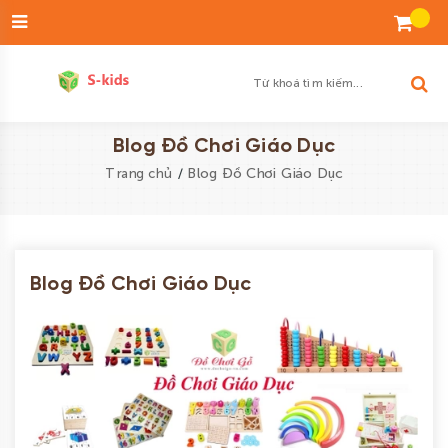
Đăng
nhập
Tạo
tài
khoản
Danh
Blog Đồ Chơi Giáo Dục
sách
/
Blog Đồ Chơi Giáo Dục
Trang chủ
yêu
thích
SẢN
Blog Đồ Chơi Giáo Dục
PHẨM
ĐỘ
TUỔI
BÉ
TRAI