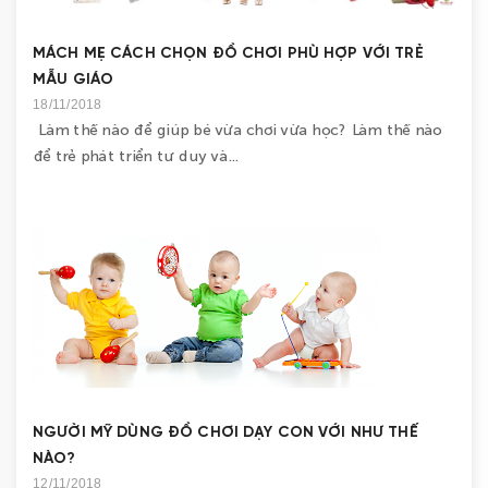
BÉ
MÁCH MẸ CÁCH CHỌN ĐỒ CHƠI PHÙ HỢP VỚI TRẺ
GÁI
MẪU GIÁO
ĐỒ
18/11/2018
Làm thế nào để giúp bé vừa chơi vừa học? Làm thế nào
CHƠI
để trẻ phát triển tư duy và...
GIÁO
DỤC
COMBO
TIẾT
KIỆM
LIÊN
HỆ
NGƯỜI MỸ DÙNG ĐỒ CHƠI DẠY CON VỚI NHƯ THẾ
NÀO?
12/11/2018