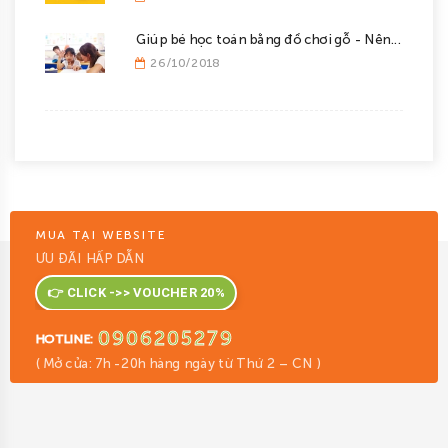
Giúp bé học toán bằng đồ chơi gỗ - Nên...
26/10/2018
MUA TẠI WEBSITE
ƯU ĐÃI HẤP DẪN
👉 CLICK ->> VOUCHER 20%
0906205279
HOTLINE:
( Mở cửa: 7h -20h hàng ngày từ Thứ 2 – CN )