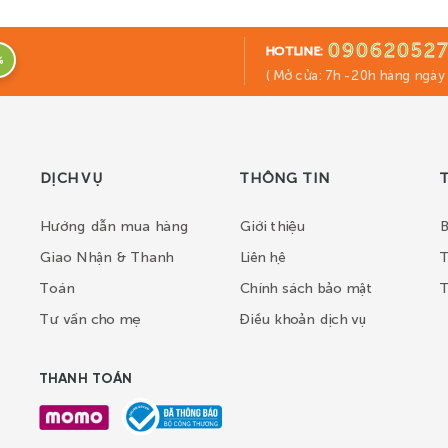
09062052
HOTLINE:
%
( Mở cửa: 7h -20h hàng ngày
DỊCH VỤ
THÔNG TIN
Hướng dẫn mua hàng
Giới thiệu
B
Giao Nhận & Thanh
Liên hệ
T
Toán
Chính sách bảo mật
T
Tư vấn cho mẹ
Điều khoản dịch vụ
THANH TOÁN