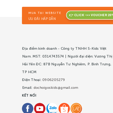
MUA TẠI WEBSITE
👉 CLICK ->> VOUCHER 20
ƯU ĐÃI HẤP DẪN
Địa điểm kinh doanh - Công ty TNHH S-Kids Việt
Nam. MST: 0314743574 | Người đại diện: Vương Thị
Hải Yến ĐC: 87B Nguyễn Tư Nghiêm, P. Bình Trưng,
TP HCM
Điện Thoại:
0906205279
Email:
dochoigoskids@gmail.com
KẾT NỐI