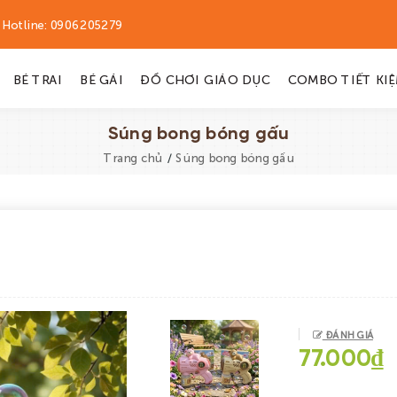
Hotline:
0906205279
BÉ TRAI
BÉ GÁI
ĐỒ CHƠI GIÁO DỤC
COMBO TIẾT KI
Súng bong bóng gấu
/
Trang chủ
Súng bong bóng gấu
ĐÁNH GIÁ
77.000₫