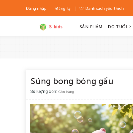
Đăng nhập
Đăng ký
Danh sách yêu thích
SẢN PHẨM
ĐỘ TUỔI
Súng bong bóng gấu
Số lượng còn:
Còn hàng