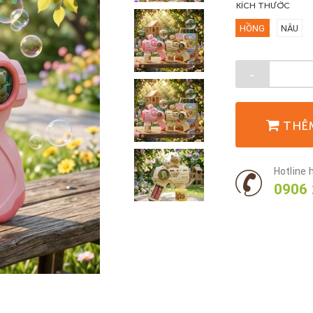
KÍCH THƯỚC
HỒNG
NÂU
-
THÊ
Hotline h
0906 