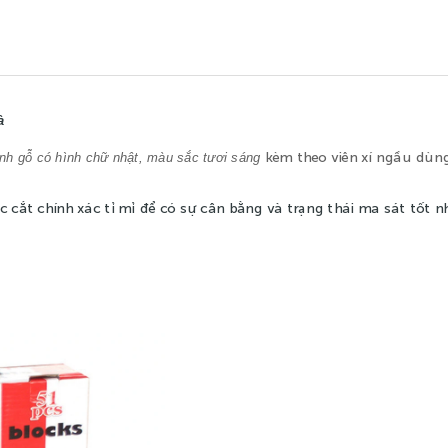
à
kèm theo viên xí ngầu dùng
h gỗ có hình chữ nhật, màu sắc tươi sáng
 cắt chính xác tỉ mỉ để có sự cân bằng và trạng thái ma sát tốt n