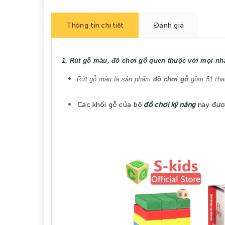
Thông tin chi tiết
Đánh giá
1. Rút gỗ màu, đồ chơi gỗ quen thuộc với mọi nh
Rút gỗ màu là sản phẩm
đồ chơi gỗ
gồm 51 than
Các khối gỗ của bộ
đồ chơi kỹ năng
này được