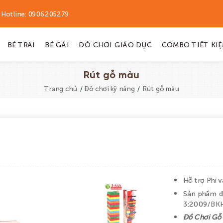
Hotline:
0906205279
BÉ TRAI
BÉ GÁI
ĐỒ CHƠI GIÁO DỤC
COMBO TIẾT KI
Rút gỗ màu
/
/
Trang chủ
Đồ chơi kỹ năng
Rút gỗ màu
Hỗ trợ Phí 
Sản phẩm đ
3:2009/BK
Đồ Chơi Gỗ