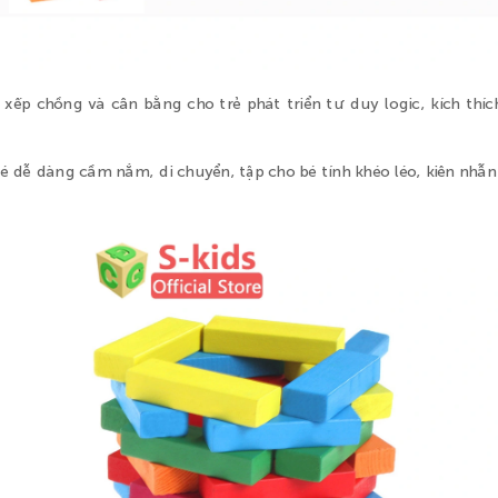
xếp chồng và cân bằng cho trẻ phát triển tư duy logic, kích thí
é dễ dàng cầm nắm, di chuyển, tập cho bé tính khéo léo, kiên nhẫ