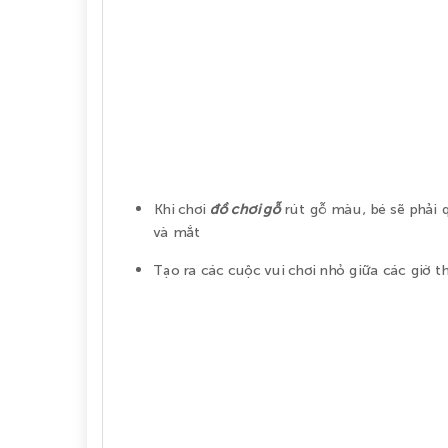
Khi chơi
đồ chơi gỗ
rút gỗ màu, bé sẽ phải 
và mắt
Tạo ra các cuộc vui chơi nhỏ giữa các giờ t