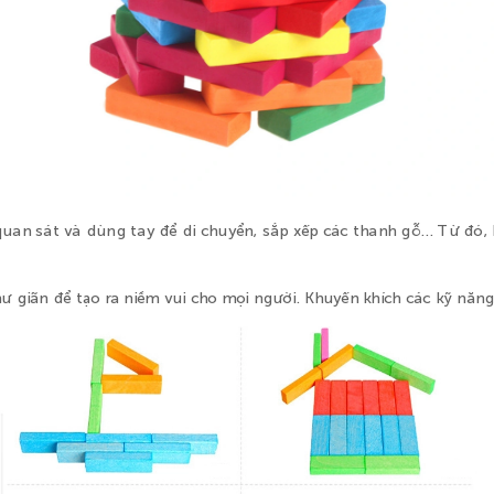
quan sát và dùng tay để di chuyển, sắp xếp các thanh gỗ… Từ đó, 
hư giãn để tạo ra niềm vui cho mọi người. Khuyến khích các kỹ năng