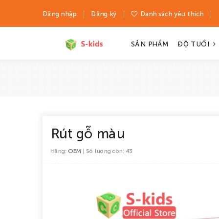
Đăng nhập
Đăng ký
Danh sách yêu thích
SẢN PHẨM
ĐỘ TUỔI
Rút gỗ màu
Hãng:
OEM
| Số lượng còn: 43