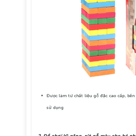
Được làm từ chất liệu gỗ đặc cao cấp, bền 
sử dụng
2. Đồ chơi kỹ năng, rút gỗ màu cho bé phá