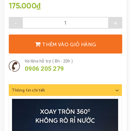
175.000₫
-
+
THÊM VÀO GIỎ HÀNG
Hotline hỗ trợ ( 8h - 20h )
0906 205 279
Thông tin chi tiết