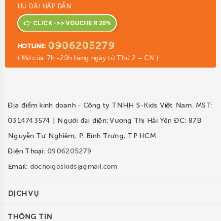
ƯU ĐÃI HẤP DẪN
👉 CLICK ->> VOUCHER 20%
0906205279
HOTLINE:
( Mở cửa: 7h -20h hàng ngày từ Thứ 2 – CN )
Địa điểm kinh doanh - Công ty TNHH S-Kids Việt Nam. MST:
0314743574 | Người đại diện: Vương Thị Hải Yến ĐC: 87B
Nguyễn Tư Nghiêm, P. Bình Trưng, TP HCM
Điện Thoại:
0906205279
Email:
dochoigoskids@gmail.com
DỊCH VỤ
THÔNG TIN