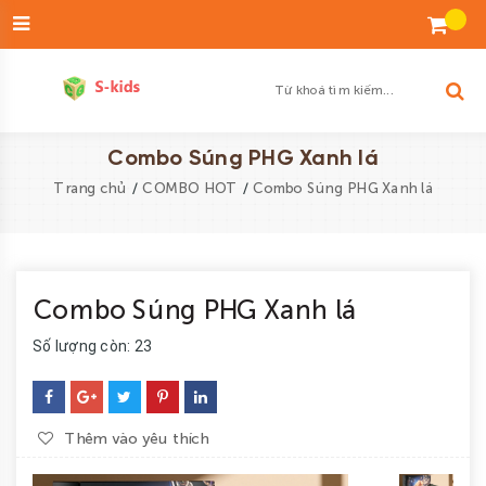
Đăng
nhập
Tạo
tài
khoản
Danh
Combo Súng PHG Xanh lá
sách
/
/
Trang chủ
COMBO HOT
Combo Súng PHG Xanh lá
yêu
thích
SẢN
Combo Súng PHG Xanh lá
PHẨM
Số lượng còn: 23
ĐỘ
TUỔI
BÉ
Thêm vào yêu thích
TRAI