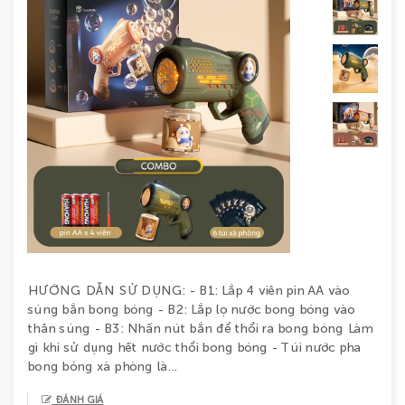
BÉ
GÁI
ĐỒ
CHƠI
GIÁO
DỤC
COMBO
TIẾT
KIỆM
HƯỚNG DẪN SỬ DỤNG: - B1: Lắp 4 viên pin AA vào
súng bắn bong bóng - B2: Lắp lọ nước bong bóng vào
LIÊN
thân súng - B3: Nhấn nút bắn để thổi ra bong bóng Làm
gì khi sử dụng hết nước thổi bong bóng - Túi nước pha
HỆ
bong bóng xà phòng là...
ĐÁNH GIÁ