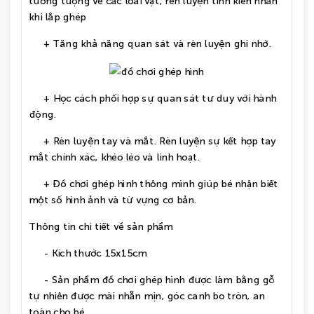
tưởng tượng về các loài vật, rèn luyện tính kiên nhẫn
khi lắp ghép
+ Tăng khả năng quan sát và rèn luyện ghi nhớ.
+ Học cách phối hợp sự quan sát tư duy với hành
động.
+ Rèn luyện tay và mắt. Rèn luyện sự kết hợp tay
mắt chính xác, khéo léo và linh hoạt.
+ Đồ chơi ghép hình thông mình giúp bé nhận biết
một số hình ảnh và từ vựng cơ bản. ️
Thông tin chi tiết về sản phẩm
- Kích thước 15x15cm
- Sản phẩm đồ chơi ghép hình được làm bằng gỗ
tự nhiên được mài nhẵn mịn, góc canh bo tròn, an
toàn cho bé