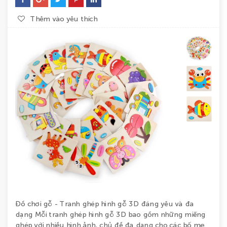
BÉ
Thêm vào yêu thích
GÁI
ĐỒ
CHƠI
GIÁO
DỤC
COMBO
TIẾT
KIỆM
LIÊN
HỆ
Đồ chơi gỗ - Tranh ghép hình gỗ 3D đáng yêu và đa
dạng Mỗi tranh ghép hình gỗ 3D bao gồm những miếng
ghép với nhiều hình ảnh, chủ đề đa dạng cho các bố mẹ