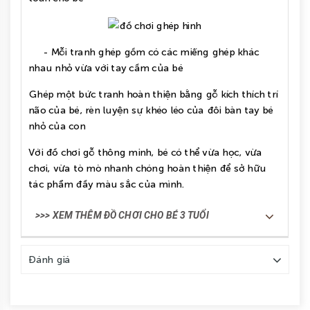
- Mỗi tranh ghép gồm có các miếng ghép khác
nhau nhỏ vừa với tay cầm của bé
Ghép một bức tranh hoàn thiện bằng gỗ kích thích trí
não của bé, rèn luyện sự khéo léo của đôi bàn tay bé
nhỏ của con
Với đồ chơi gỗ thông minh, bé có thể vừa học, vừa
chơi, vừa tò mò nhanh chóng hoàn thiện để sở hữu
tác phẩm đầy màu sắc của mình.
>>> XEM THÊM ĐỒ CHƠI CHO BÉ 3 TUỔI
Đánh giá