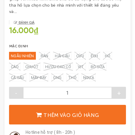
tha hồ lựa chọn cho bé nhà mình với thiết kế đáng yêu
và...
ĐÁNH GIÁ
16.000₫
MẶC ĐỊNH
NGẪU NHIÊN
RẮN
HẢI CẨU
CỪU
ẾCH
HỔ
CÁO
CHUỘT
HƯƠU CAO CỔ
VỊT
BÒ SỮA
CÁ SẤU
MÁY BAY
ONG
THỎ
NGỰA
-
+
THÊM VÀO GIỎ HÀNG
Hotline hỗ trợ ( 8h - 20h )