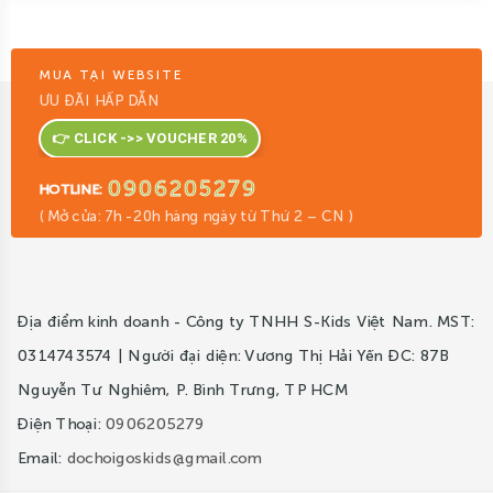
MUA TẠI WEBSITE
ƯU ĐÃI HẤP DẪN
👉 CLICK ->> VOUCHER 20%
0906205279
HOTLINE:
( Mở cửa: 7h -20h hàng ngày từ Thứ 2 – CN )
Địa điểm kinh doanh - Công ty TNHH S-Kids Việt Nam. MST:
0314743574 | Người đại diện: Vương Thị Hải Yến ĐC: 87B
Nguyễn Tư Nghiêm, P. Bình Trưng, TP HCM
Điện Thoại:
0906205279
Email:
dochoigoskids@gmail.com