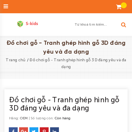
Đăng
nhập
Tạo
tài
khoản
Danh
Đồ chơi gỗ - Tranh ghép hình gỗ 3D đáng
sách
yêu và đa dạng
yêu
/
Trang chủ
Đồ chơi gỗ - Tranh ghép hình gỗ 3D đáng yêu và đa
thích
dạng
SẢN
PHẨM
ĐỘ
Đồ chơi gỗ - Tranh ghép hình gỗ
3D đáng yêu và đa dạng
TUỔI
BÉ
Hãng:
OEM
| Số lượng còn:
Còn hàng
TRAI